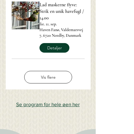
Lad maskerne flyve:
Strik en unik havefugl /
14.00
fre. 11. sep.
Haven Fanø, Valdemarsvej
7, 6720 Nordby, Danmark
Detaljer
Vis flere
Se program for hele øen her