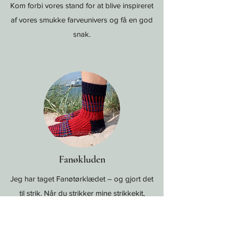
Kom forbi vores stand for at blive inspireret
af vores smukke farveunivers og få en god
snak.
Fanøkluden
Jeg har taget Fanøtørklædet – og gjort det
til strik. Når du strikker mine strikkekit,
strikker du Fanø ind i hver eneste maske.
Du strikker masker med mening og