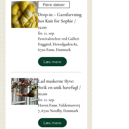
Flere datoer
Drop-in – Garnfarvning
hos Knit for Sophie /
12.00
fre. 11. sep.
Festivalsteltet ved Galleri
Enggård, Hovedgaden 82,
6720 Fanø, Danmark
Læs mere
Lad maskerne flyve:
Strik en unik havefugl /
10.00
fre. 11. sep.
Haven Fanø, Valdemarsvej
7, 6720 Nordby, Danmark
Læs mere