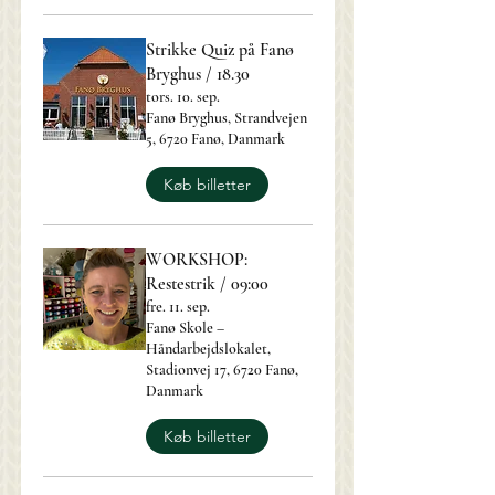
Strikke Quiz på Fanø
Bryghus / 18.30
tors. 10. sep.
Fanø Bryghus, Strandvejen
5, 6720 Fanø, Danmark
Køb billetter
WORKSHOP:
Restestrik / 09:00
fre. 11. sep.
Fanø Skole –
Håndarbejdslokalet,
Stadionvej 17, 6720 Fanø,
Danmark
Køb billetter