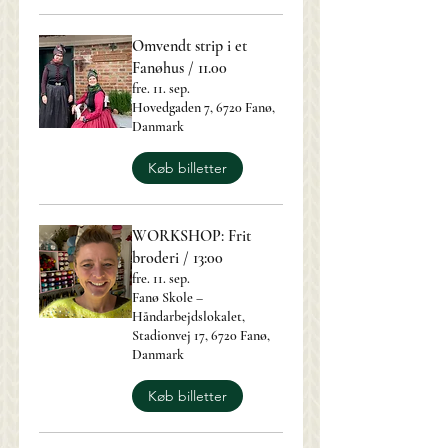
Omvendt strip i et
Fanøhus / 11.00
fre. 11. sep.
Hovedgaden 7, 6720 Fanø,
Danmark
Køb billetter
WORKSHOP: Frit
broderi / 13:00
fre. 11. sep.
Fanø Skole –
Håndarbejdslokalet,
Stadionvej 17, 6720 Fanø,
Danmark
Køb billetter