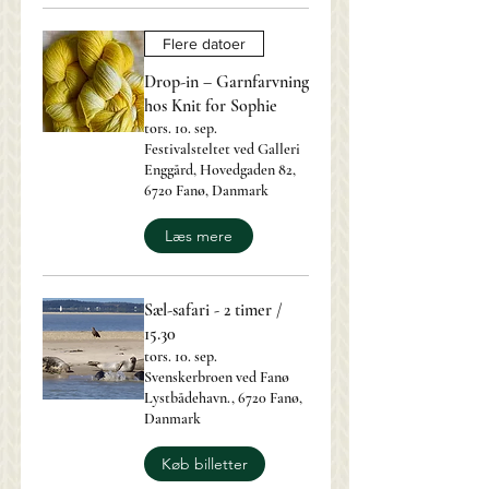
Flere datoer
Drop-in – Garnfarvning
hos Knit for Sophie
tors. 10. sep.
Festivalsteltet ved Galleri
Enggård, Hovedgaden 82,
6720 Fanø, Danmark
Læs mere
Sæl-safari - 2 timer /
15.30
tors. 10. sep.
Svenskerbroen ved Fanø
Lystbådehavn., 6720 Fanø,
Danmark
Køb billetter