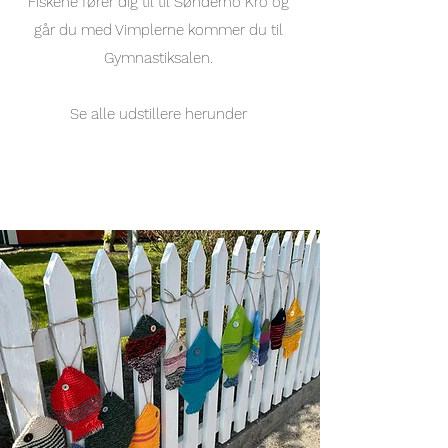
Fiskene fører dig til til Sønderho Kro og
går du med Vimplerne
kommer du til
Gymnastiksalen.
Se alle udstillere herunder