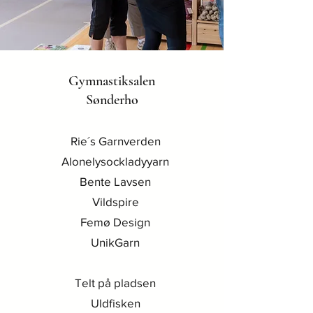
Gymnastiksalen
Sønderho
Rie´s Garnverden
Alonelysockladyyarn
Bente Lavsen
Vildspire
Femø Design
UnikGarn
Telt på pladsen
Uldfisken