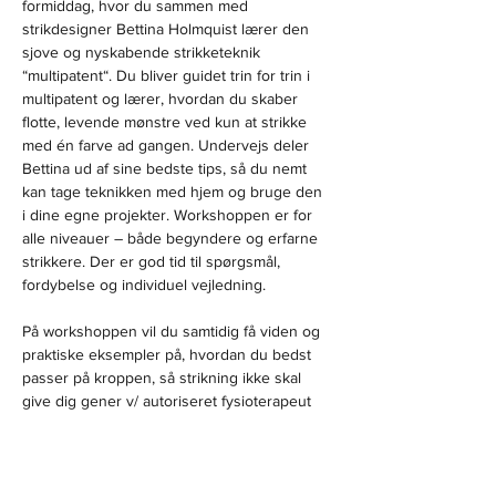
formiddag, hvor du sammen med 
strikdesigner Bettina Holmquist lærer den 
sjove og nyskabende strikketeknik 
“multipatent“. Du bliver guidet trin for trin i 
multipatent og lærer, hvordan du skaber 
flotte, levende mønstre ved kun at strikke 
med én farve ad gangen. Undervejs deler 
Bettina ud af sine bedste tips, så du nemt 
kan tage teknikken med hjem og bruge den 
i dine egne projekter. Workshoppen er for 
alle niveauer – både begyndere og erfarne 
strikkere. Der er god tid til spørgsmål, 
fordybelse og individuel vejledning.
På workshoppen vil du samtidig få viden og 
praktiske eksempler på, hvordan du bedst 
passer på kroppen, så strikning ikke skal 
give dig gener v/ autoriseret fysioterapeut 
Mathias Holmquist.
Husk at medbringe