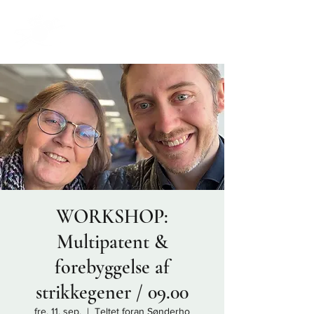
WORKSHOP:
Multipatent &
forebyggelse af
strikkegener / 09.00
fre. 11. sep.
  |  
Teltet foran Sønderho