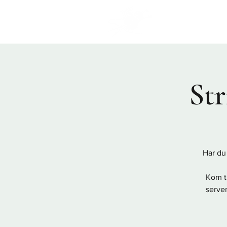
Program
Str
Har du 
Kom ti
serve