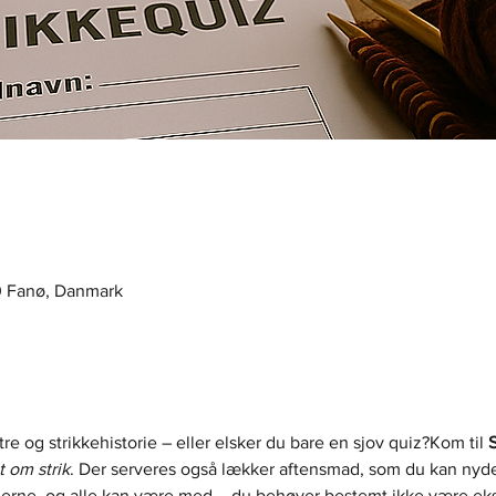
0 Fanø, Danmark
e og strikkehistorie – eller elsker du bare en sjov quiz?Kom til 
S
t om strik
. Der serveres også lækker aftensmad, som du kan nyde
inderne, og alle kan være med – du behøver bestemt ikke være eks