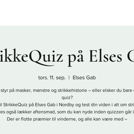
Sønderho
Nordby
Rindby
Fanø Bad
Nyheder
Praktis
ikkeQuiz på Elses
tors. 11. sep.
  |  
Elses Gab
styr på masker, mønstre og strikkehistorie – eller elsker du bare
quiz?
l StrikkeQuiz på Elses Gab i Nordby og test din viden i alt om str
res også lækker aftensmad, som du kan nyde inden quizzen går i
Der er flotte præmier til vinderne, og alle kan være med –