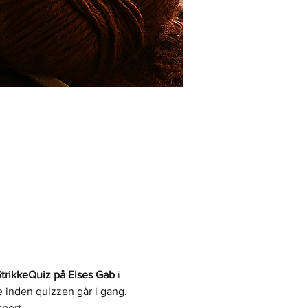
trikkeQuiz på Elses Gab
 i 
 inden quizzen går i gang.
pert.