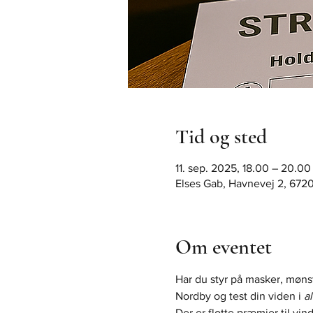
Tid og sted
11. sep. 2025, 18.00 – 20.00
Elses Gab, Havnevej 2, 672
Om eventet
Har du styr på masker, mønstr
Nordby og test din viden i 
al
Der er flotte præmier til v