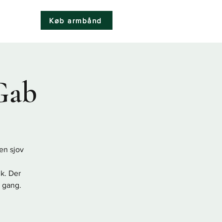
Køb armbånd
k
 Gab
 en sjov
ik. Der
 gang.