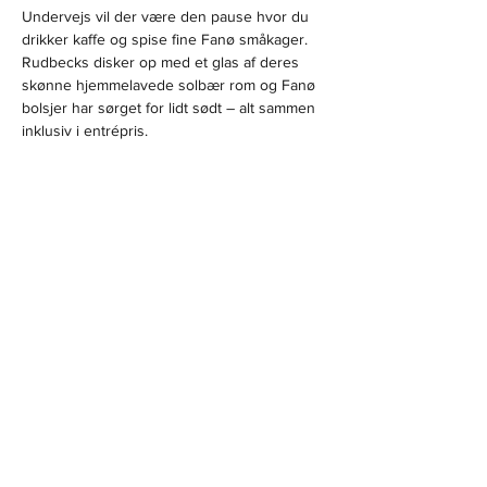
Undervejs vil der være den pause hvor du 
drikker kaffe og spise fine Fanø småkager. 
Rudbecks disker op med et glas af deres 
skønne hjemmelavede solbær rom og Fanø 
bolsjer har sørget for lidt sødt – alt sammen 
inklusiv i entrépris.
Fredag d. 12. SEPTEMBER
Krovej 3, Nordby
Tidspunkt
14:00
Vis mere
Del dette event