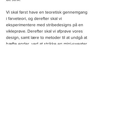
Vi skal først have en teoretisk gennemgang 
i farveteori, og derefter skal vi 
eksperimentere med stribedesigns på en 
vikleprøve. Derefter skal vi afprøve vores 
design, samt lære to metoder til at undgå at 
hæfte ender, ved at strikke en mini-sweater. 
Workshoppen er for strikkere på alle 
niveauer. Både for dig der blot har lært 
opslag og retmasker, samt for dig som har 
masser af strikkeerfaring i fingrene.
Vis mere
Del dette event