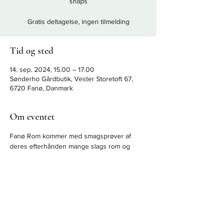
snaps
Gratis deltagelse, ingen tilmelding
Tid og sted
14. sep. 2024, 15.00 – 17.00
Sønderho Gårdbutik, Vester Storetoft 67,
6720 Fanø, Danmark
Om eventet
Fanø Rom kommer med smagsprøver af 
deres efterhånden mange slags rom og 
snaps.
Læs mere om Fanø Rom:
 www.fanospirits.dk
Gratis deltagelse, ingen tilmelding