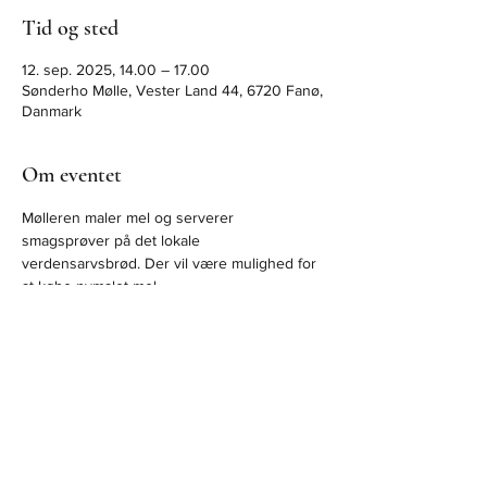
Tid og sted
12. sep. 2025, 14.00 – 17.00
Sønderho Mølle, Vester Land 44, 6720 Fanø,
Danmark
Om eventet
Mølleren maler mel og serverer 
smagsprøver på det lokale 
verdensarvsbrød. Der vil være mulighed for 
at købe nymalet mel.
Gratis deltagelse, ingen tilmelding
Del dette event