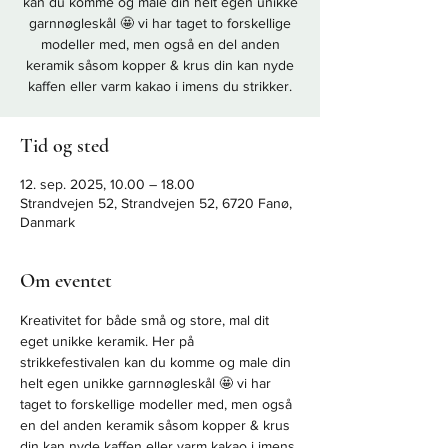
kan du komme og male din helt egen unikke
garnnøgleskål 🤩 vi har taget to forskellige
modeller med, men også en del anden
keramik såsom kopper & krus din kan nyde
kaffen eller varm kakao i imens du strikker.
Tid og sted
12. sep. 2025, 10.00 – 18.00
Strandvejen 52, Strandvejen 52, 6720 Fanø,
Danmark
Om eventet
Kreativitet for både små og store, mal dit 
eget unikke keramik. Her på 
strikkefestivalen kan du komme og male din 
helt egen unikke garnnøgleskål 🤩 vi har 
taget to forskellige modeller med, men også 
en del anden keramik såsom kopper & krus 
din kan nyde kaffen eller varm kakao i imens 