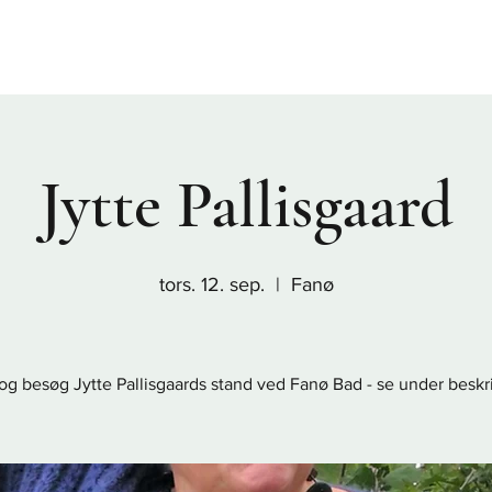
Sønderho
Nordby
Rindby
Fanø Bad
Nyheder
Praktis
Jytte Pallisgaard
tors. 12. sep.
  |  
Fanø