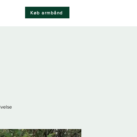
Køb armbånd
k