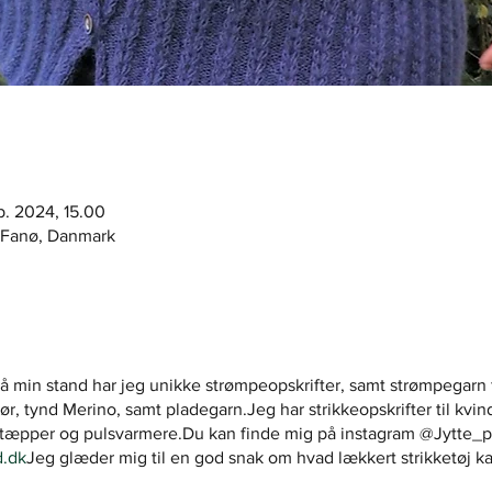
ep. 2024, 15.00
 Fanø, Danmark
på min stand har jeg unikke strømpeopskrifter, samt strømpegarn 
, tynd Merino, samt pladegarn.Jeg har strikkeopskrifter til kvind
ytæpper og pulsvarmere.Du kan finde mig på instagram @Jytte_p
d.dk
Jeg glæder mig til en god snak om hvad lækkert strikketøj ka