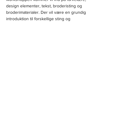
design elementer, tekst, broderisting og
broderimaterialer. Der vil være en grundig 
introduktion til forskellige sting og 
materialer, så
selvom du aldrig har broderet før, kan du 
fint være med. Så har du lyst til at blive 
inspireret til en
Vis mere
Del dette event