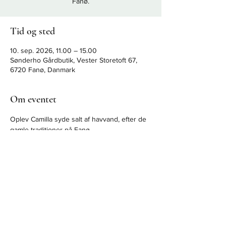
Fanø.
Tid og sted
10. sep. 2026, 11.00 – 15.00
Sønderho Gårdbutik, Vester Storetoft 67,
6720 Fanø, Danmark
Om eventet
Oplev Camilla syde salt af havvand, efter de 
gamle traditioner på Fanø.
Del dette event