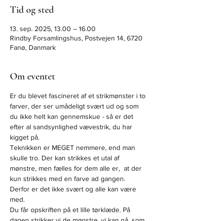
Tid og sted
13. sep. 2025, 13.00 – 16.00
Rindby Forsamlingshus, Postvejen 14, 6720
Fanø, Danmark
Om eventet
Er du blevet fascineret af et strikmønster i to 
farver, der ser umådeligt svært ud og som 
du ikke helt kan gennemskue - så er det 
efter al sandsynlighed vævestrik, du har 
kigget på.
Teknikken er MEGET nemmere, end man 
skulle tro. Der kan strikkes et utal af 
mønstre, men fælles for dem alle er,  at der 
kun strikkes med en farve ad gangen. 
Derfor er det ikke svært og alle kan være 
med.
Du får opskriften på et lille tørklæde. På 
dagen strikker vi de mønstre, vi kan nå, som 