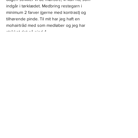
indgår i tørklædet. Medbring restegarn i 
minimum 2 farver (gerne med kontrast) og 
tilhørende pinde. Til mit har jeg haft en 
mohairtråd med som medløber og jeg har 
strikket det på pind 4.
Opskrift og kompendiet koster kr. 25,-
Underviser: strikdesigner og farvemester 
Kirsten Nyboe.
Tilmelding på mail 
kunstladenfano@gmail.com
.
Vis mere
Del dette event