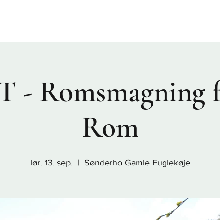
Sønderho
Nordby
Rindby
Fanø Bad
Nyheder
Praktis
 - Romsmagning f
Rom
lør. 13. sep.
  |  
Sønderho Gamle Fuglekøje