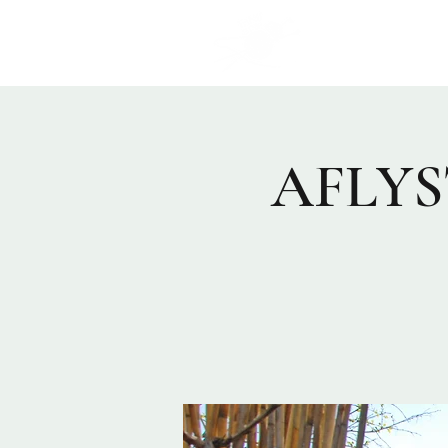
Program
AFLYST