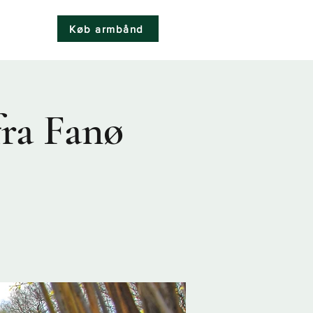
Køb armbånd
k
ra Fanø