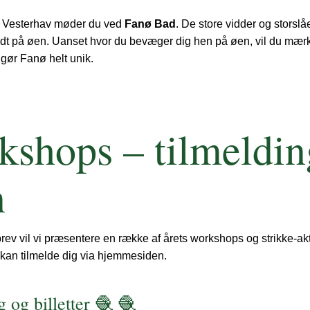
e Vesterhav møder du ved 
Fanø Bad
. De store vidder og storslåe
idt på øen. Uanset hvor du bevæger dig hen på øen, vil du mærk
gør Fanø helt unik.
shops – tilmelding
n
rev vil vi præsentere en række af årets workshops og strikke-akti
 kan tilmelde dig via hjemmesiden.
 og billetter 🧶 🧶