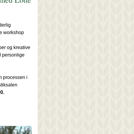
erlig 
e workshop 
per og kreative 
il personlige 
 processen i 
det blå-hvide telt ved gymnastiksalen 
0.