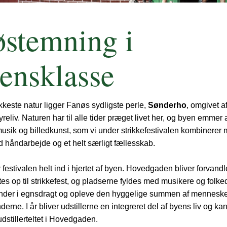
stemning i 
ensklasse
keste natur ligger Fanøs sydligste perle, 
Sønderho
, omgivet af
yreliv. Naturen har til alle tider præget livet her, og byen emmer 
 musik og billedkunst, som vi under strikkefestivalen kombinerer
d håndarbejde og et helt særligt fællesskab.
er festivalen helt ind i hjertet af byen. Hovedgaden bliver forvandle
es op til strikkefest, og pladserne fyldes med musikere og folked
der i egnsdragt og opleve den hyggelige summen af menneske
derne. I år bliver udstillerne en integreret del af byens liv og ka
udstillerteltet i Hovedgaden.