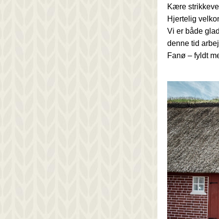
Kære strikkev
Hjertelig velk
Vi er både glad
denne tid arbej
Fanø – fyldt me