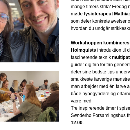
mange timers strik? Fredag 
møde 
fysioterapeut Mathia
som deler konkrete øvelser og
hvordan du undgår strikkesk
Workshoppen kombineres m
Holmquists
 introduktion til d
fascinerende teknik
 multipat
guider dig trin for trin genne
deler sine bedste tips underv
smukkeste farverige mønstre 
man arbejder med én farve a
både nybegyndere og erfarne 
være med.
Tre inspirerende timer i spiset
Sønderho Forsamlingshus
 f
12.00.