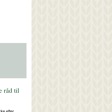
råd til 
ke efter 