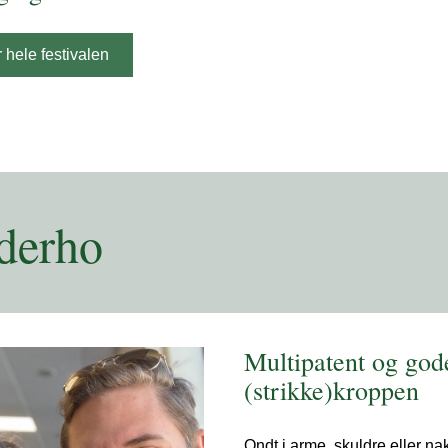
 hele festivalen
derho
Multipatent og gode 
(strikke)kroppen
Ondt i arme, skuldre eller nak