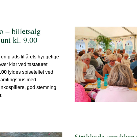
– billetsalg 
juni kl. 9.00
 en plads til årets hyggelige 
garnbanko, så vær klar ved tastaturet. 
.00 
fyldes spiseteltet ved 
amlingshus med 
ankospillere, god stemning 
r.
Strikkede smykker 