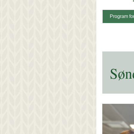
Program for
Søn