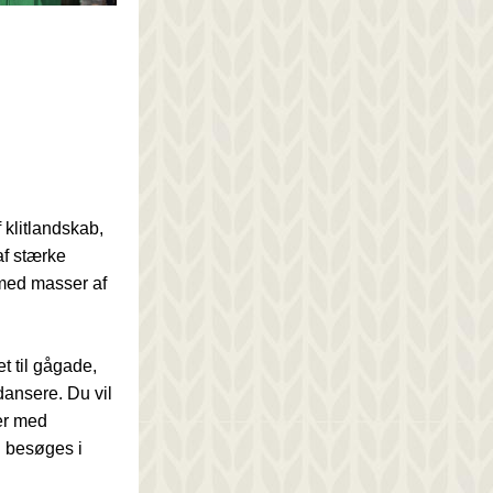
 klitlandskab, 
af stærke 
 med masser af 
t til gågade, 
ansere. Du vil 
r med 
n besøges i 