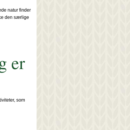
de natur finder 
e den særlige 
 er 
viteter, som 