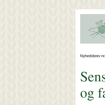
Nyhedsbrev nr.
Sen
og f