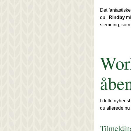
Det fantastisk
du i 
Rindby
 m
stemning, som 
Work
åbe
I dette nyhedsb
du allerede nu
Tilmelding