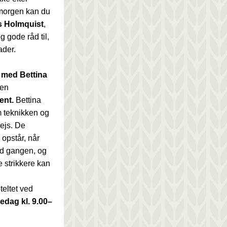
morgen kan du 
s Holmquist
, 
 gode råd til, 
ader.
ed Bettina 
en 
ent.
 Bettina 
m teknikken og 
ejs. De 
opstår, når 
d gangen, og 
strikkere kan 
eltet ved 
redag kl. 9.00–