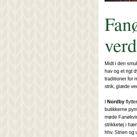
Fanø
verd
Midt i den smuk
hav og et rigt d
traditioner for
strik, glæde ve
I 
Nordby 
flytt
butikkerne pynt
møde Fanøkvin
strikketøj i hæn
hhv. Strien og 