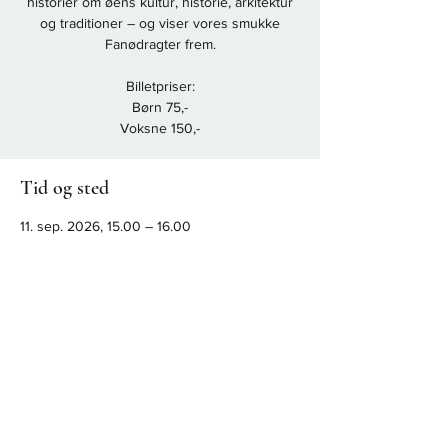
historier om øens kultur, historie, arkitektur
og traditioner – og viser vores smukke
Fanødragter frem.
Billetpriser:
Børn 75,-
Voksne 150,-
Tid og sted
11. sep. 2026, 15.00 – 16.00
Ved Fanø færgen, Nordby havn
Del dette event