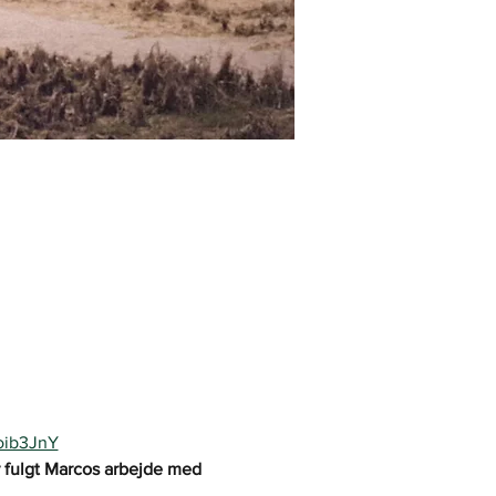
joib3JnY
ar fulgt Marcos arbejde med 