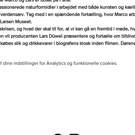
sionerede naturformidler i arbejdet med både kunsten og kærli
erdensarv. Tag med i en spændende fortælling, hvor Marco arbe
s Larsen Museet. 
krisen, og hvad der skal til for, at vi kan gå en fremtid i møde, hv
gen vil producenten Lars Düwel præsentere og fortælle om tilbli
købes slik og drikkevarer i biografens kiosk inden filmen. Dørene
dine indstillinger for Analytics og funktionelle cookies.