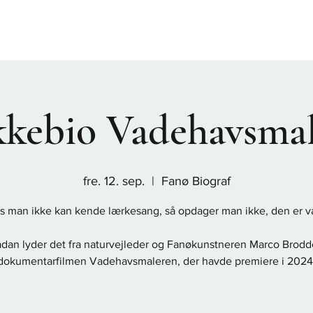
Sønderho
Nordby
Rindby
Fanø Bad
Nyheder
Praktis
kkebio Vadehavsma
fre. 12. sep.
  |  
Fanø Biograf
is man ikke kan kende lærkesang, så opdager man ikke, den er v
dan lyder det fra naturvejleder og Fanøkunstneren Marco Brodd
dokumentarfilmen Vadehavsmaleren, der havde premiere i 2024