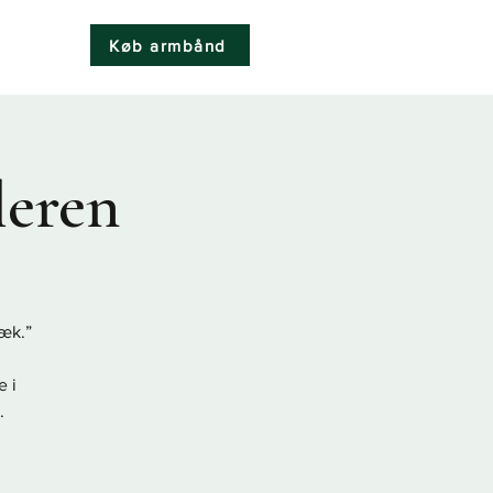
Køb armbånd
k
leren
æk.”
e i
.