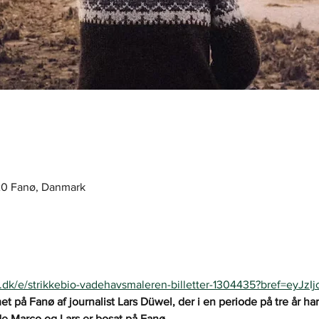
720 Fanø, Danmark
to.dk/e/strikkebio-vadehavsmaleren-billetter-1304435?bref=eyJzI
et på Fanø af journalist Lars Düwel, der i en periode på tre år h
de Marco og Lars er bosat på Fanø.