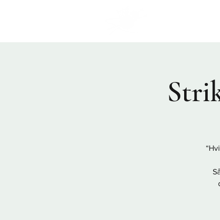
Program
Stri
“Hv
Så