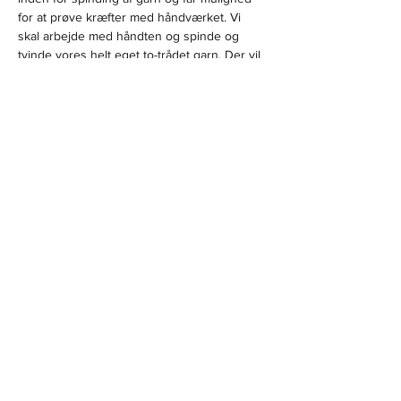
for at prøve kræfter med håndværket. Vi 
skal arbejde med håndten og spinde og 
tvinde vores helt eget to-trådet garn. Der vil 
være mulighed for at låne håndten og karter 
på kurset, men du må også meget gerne 
medbringe dit eget udstyr. 
På kurset medbringer du dine egne 
garnrester, som jeg vil hjælpe dig til at 
forvandle til noget helt nyt garn. 
Del dette event