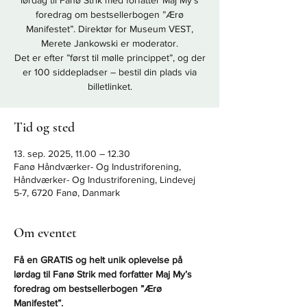
lørdag til Fanø Strik med forfatter Maj My’s
foredrag om bestsellerbogen ”Ærø
Manifestet”. Direktør for Museum VEST,
Merete Jankowski er moderator.
Det er efter ”først til mølle princippet”, og der
er 100 siddepladser – bestil din plads via
billetlinket.
Tid og sted
13. sep. 2025, 11.00 – 12.30
Fanø Håndværker- Og Industriforening,
Håndværker- Og Industriforening, Lindevej
5-7, 6720 Fanø, Danmark
Om eventet
Få en GRATIS og helt unik oplevelse på 
lørdag til Fanø Strik med forfatter Maj My’s 
foredrag om bestsellerbogen ”Ærø 
Manifestet”. 